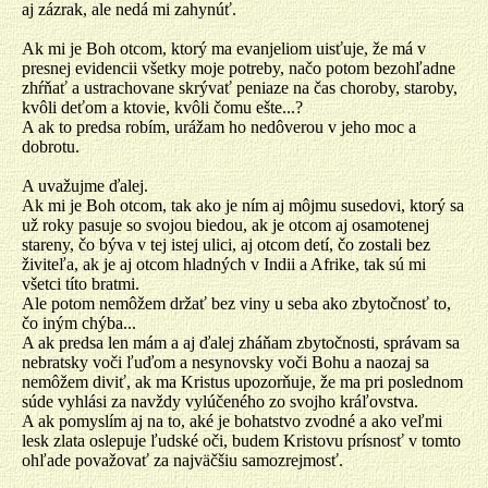
aj zázrak, ale nedá mi zahynúť.
Ak mi je Boh otcom, ktorý ma evanjeliom uisťuje, že má v
presnej evidencii všetky moje potreby, načo potom bezohľadne
zhŕňať a ustrachovane skrývať peniaze na čas choroby, staroby,
kvôli deťom a ktovie, kvôli čomu ešte...?
A ak to predsa robím, urážam ho nedôverou v jeho moc a
dobrotu.
A uvažujme ďalej.
Ak mi je Boh otcom, tak ako je ním aj môjmu susedovi, ktorý sa
už roky pasuje so svojou biedou, ak je otcom aj osamotenej
stareny, čo býva v tej istej ulici, aj otcom detí, čo zostali bez
živiteľa, ak je aj otcom hladných v Indii a Afrike, tak sú mi
všetci títo bratmi.
Ale potom nemôžem držať bez viny u seba ako zbytočnosť to,
čo iným chýba...
A ak predsa len mám a aj ďalej zháňam zbytočnosti, správam sa
nebratsky voči ľuďom a nesynovsky voči Bohu a naozaj sa
nemôžem diviť, ak ma Kristus upozorňuje, že ma pri poslednom
súde vyhlási za navždy vylúčeného zo svojho kráľovstva.
A ak pomyslím aj na to, aké je bohatstvo zvodné a ako veľmi
lesk zlata oslepuje ľudské oči, budem Kristovu prísnosť v tomto
ohľade považovať za najväčšiu samozrejmosť.