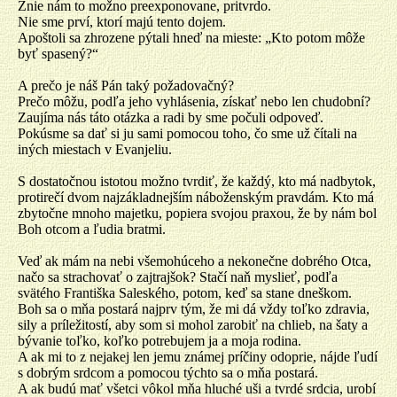
Znie nám to možno preexponovane, pritvrdo.
Nie sme prví, ktorí majú tento dojem.
Apoštoli sa zhrozene pýtali hneď na mieste: „Kto potom môže
byť spasený?“
A prečo je náš Pán taký požadovačný?
Prečo môžu, podľa jeho vyhlásenia, získať nebo len chudobní?
Zaujíma nás táto otázka a radi by sme počuli odpoveď.
Pokúsme sa dať si ju sami pomocou toho, čo sme už čítali na
iných miestach v Evanjeliu.
S dostatočnou istotou možno tvrdiť, že každý, kto má nadbytok,
protirečí dvom najzákladnejším náboženským pravdám. Kto má
zbytočne mnoho majetku, popiera svojou praxou, že by nám bol
Boh otcom a ľudia bratmi.
Veď ak mám na nebi všemohúceho a nekonečne dobrého Otca,
načo sa strachovať o zajtrajšok? Stačí naň myslieť, podľa
svätého Františka Saleského, potom, keď sa stane dneškom.
Boh sa o mňa postará najprv tým, že mi dá vždy toľko zdravia,
sily a príležitostí, aby som si mohol zarobiť na chlieb, na šaty a
bývanie toľko, koľko potrebujem ja a moja rodina.
A ak mi to z nejakej len jemu známej príčiny odoprie, nájde ľudí
s dobrým srdcom a pomocou týchto sa o mňa postará.
A ak budú mať všetci vôkol mňa hluché uši a tvrdé srdcia, urobí