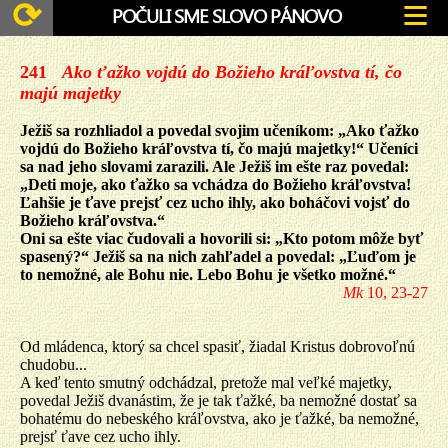
≡
⟳
POČULI SME SLOVO PÁNOVO
241
Ako ťažko vojdú do Božieho kráľovstva tí, čo
majú majetky
Ježiš sa rozhliadol a povedal svojim učeníkom: „Ako ťažko
vojdú do Božieho kráľovstva tí, čo majú majetky!“ Učeníci
sa nad jeho slovami zarazili. Ale Ježiš im ešte raz povedal:
„Deti moje, ako ťažko sa vchádza do Božieho kráľovstva!
Ľahšie je ťave prejsť cez ucho ihly, ako boháčovi vojsť do
Božieho kráľovstva.“
Oni sa ešte viac čudovali a hovorili si: „Kto potom môže byť
spasený?“ Ježiš sa na nich zahľadel a povedal: „Ľuďom je
to nemožné, ale Bohu nie. Lebo Bohu je všetko možné.“
Mk
10, 23-27
Od mládenca, ktorý sa chcel spasiť, žiadal Kristus dobrovoľnú
chudobu...
A keď tento smutný odchádzal, pretože mal veľké majetky,
povedal Ježiš dvanástim, že je tak ťažké, ba nemožné dostať sa
bohatému do nebeského kráľovstva, ako je ťažké, ba nemožné,
prejsť ťave cez ucho ihly.