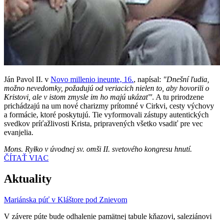
Ján Pavol II. v
Novo millenio ineunte, 16.
, napísal:
"Dnešní ľudia,
možno nevedomky, požadujú od veriacich nielen to, aby hovorili o
Kristovi, ale v istom zmysle im ho majú ukázať".
A tu prirodzene
prichádzajú na um nové charizmy prítomné v Cirkvi, cesty výchovy
a formácie, ktoré poskytujú. Tie vyformovali zástupy autentických
svedkov príťažlivosti Krista, pripravených všetko vsadiť pre vec
evanjelia.
Mons. Ryłko v úvodnej sv. omši II. svetového kongresu hnutí.
ČÍTAŤ VIAC
Aktuality
Mariánska púť v Kláštore pod Znievom
V závere púte bude odhalenie pamätnej tabule kňazovi, saleziánovi