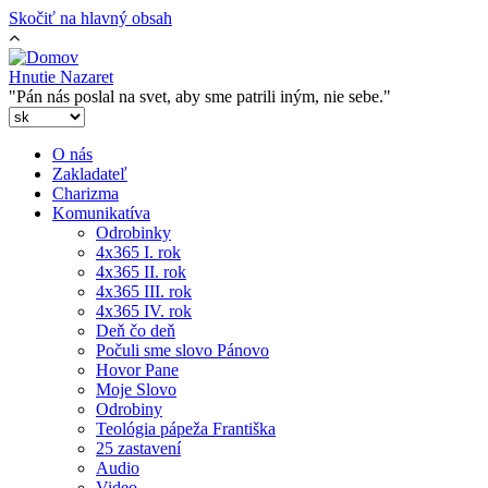
Skočiť na hlavný obsah
Hnutie Nazaret
"Pán nás poslal na svet, aby sme patrili iným, nie sebe."
O nás
Zakladateľ
Charizma
Komunikatíva
Odrobinky
4x365 I. rok
4x365 II. rok
4x365 III. rok
4x365 IV. rok
Deň čo deň
Počuli sme slovo Pánovo
Hovor Pane
Moje Slovo
Odrobiny
Teológia pápeža Františka
25 zastavení
Audio
Video