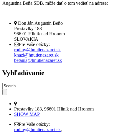
Augustína Beňa SDB, môže dať o tom vedieť na adrese:
Don Ján Augustín Beňo
Prestavlky 183
966 01 Hliník nad Hronom
SLOVAKIA
Pre Vaše otázky:
rodiny@hnutienazaret.sk
knazi@hnutienazaret.sk
betania@hnutienazaret.sk
Vyhľadávanie
Prestavlky 183, 96601 Hliník nad Hronom
SHOW MAP
Pre Vaše otázky:
rodiny@hnutienazaret.sk
;