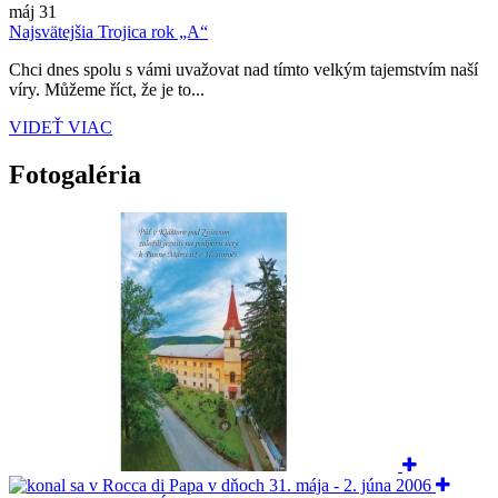
máj
31
Najsvätejšia Trojica rok „A“
Chci dnes spolu s vámi uvažovat nad tímto velkým tajemstvím naší
víry. Můžeme říct, že je to...
VIDEŤ VIAC
Fotogaléria