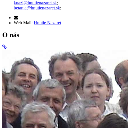
knazi@hnutienazaret.sk
;
betania@hnutienazaret.sk
;
Web Mail:
Hnutie Nazaret
O nás