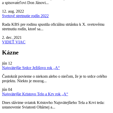
a spisovateľovi Don Jánovi...
12. aug. 2022
Svetové stretnutie rodín 2022
Rada KBS pre rodinu spustila oficiálnu strtánku k X. svetovému
stretnutiu rodín, ktoré sa...
2. dec. 2021
VIDEŤ VIAC
Kázne
jún
12
Najsvätejšie Srdce Ježišovo rok „A“
Častokrát povieme o niekom alebo o niečom, že je to srdce celého
projektu. Niekto je mozog...
jún
04
Najsvätejšie Kristovo Telo a Krv rok „A“
Dnes slávime sviatok Kristovho Najsvätejšieho Tela a Krvi teda:
ustanovenie Sviatosti Oltárnej a...