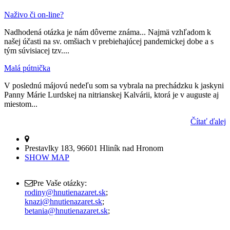
Naživo či on-line?
Nadhodená otázka je nám dôverne známa... Najmä vzhľadom k
našej účasti na sv. omšiach v prebiehajúcej pandemickej dobe a s
tým súvisiacej tzv....
Malá pútnička
V poslednú májovú nedeľu som sa vybrala na prechádzku k jaskyni
Panny Márie Lurdskej na nitrianskej Kalvárii, ktorá je v auguste aj
miestom...
Čítať ďalej
Prestavlky 183, 96601 Hliník nad Hronom
SHOW MAP
Pre Vaše otázky:
rodiny@hnutienazaret.sk
;
knazi@hnutienazaret.sk
;
betania@hnutienazaret.sk
;