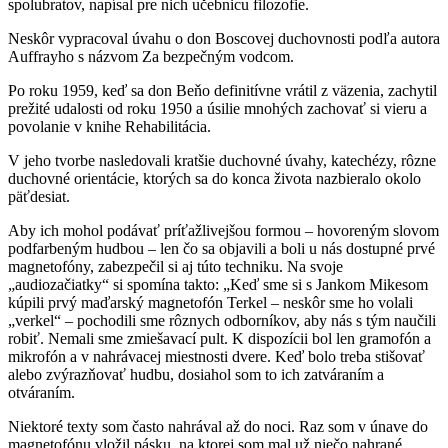
spolubratov, napísal pre nich učebnicu filozofie.
Neskôr vypracoval úvahu o don Boscovej duchovnosti podľa autora
Auffrayho s názvom Za bezpečným vodcom.
Po roku 1959, keď sa don Beňo definitívne vrátil z väzenia, zachytil
prežité udalosti od roku 1950 a úsilie mnohých zachovať si vieru a
povolanie v knihe Rehabilitácia.
V jeho tvorbe nasledovali kratšie duchovné úvahy, katechézy, rôzne
duchovné orientácie, ktorých sa do konca života nazbieralo okolo
päťdesiat.
Aby ich mohol podávať príťažlivejšou formou – hovoreným slovom
podfarbeným hudbou – len čo sa objavili a boli u nás dostupné prvé
magnetofóny, zabezpečil si aj túto techniku. Na svoje
„audiozačiatky“ si spomína takto: „Keď sme si s Jankom Mikesom
kúpili prvý maďarský magnetofón Terkel – neskôr sme ho volali
„verkel“ – pochodili sme rôznych odborníkov, aby nás s tým naučili
robiť. Nemali sme zmiešavací pult. K dispozícii bol len gramofón a
mikrofón a v nahrávacej miestnosti dvere. Keď bolo treba stišovať
alebo zvýrazňovať hudbu, dosiahol som to ich zatváraním a
otváraním.
Niektoré texty som často nahrával až do noci. Raz som v únave do
magnetofónu vložil pásku, na ktorej som mal už niečo nahrané