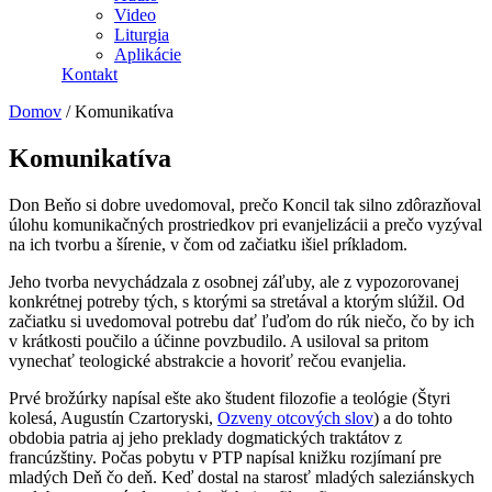
Video
Liturgia
Aplikácie
Kontakt
Domov
/
Komunikatíva
Komunikatíva
Don Beňo si dobre uvedomoval, prečo Koncil tak silno zdôrazňoval
úlohu komunikačných prostriedkov pri evanjelizácii a prečo vyzýval
na ich tvorbu a šírenie, v čom od začiatku išiel príkladom.
Jeho tvorba nevychádzala z osobnej záľuby, ale z vypozorovanej
konkrétnej potreby tých, s ktorými sa stretával a ktorým slúžil. Od
začiatku si uvedomoval potrebu dať ľuďom do rúk niečo, čo by ich
v krátkosti poučilo a účinne povzbudilo. A usiloval sa pritom
vynechať teologické abstrakcie a hovoriť rečou evanjelia.
Prvé brožúrky napísal ešte ako študent filozofie a teológie (Štyri
kolesá, Augustín Czartoryski,
Ozveny otcových slov
) a do tohto
obdobia patria aj jeho preklady dogmatických traktátov z
francúzštiny. Počas pobytu v PTP napísal knižku rozjímaní pre
mladých Deň čo deň. Keď dostal na starosť mladých saleziánskych