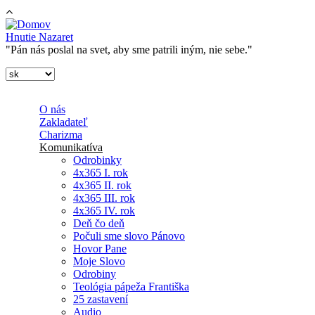
Skočiť na hlavný obsah
Hnutie Nazaret
"Pán nás poslal na svet, aby sme patrili iným, nie sebe."
O nás
Zakladateľ
Charizma
Komunikatíva
Odrobinky
4x365 I. rok
4x365 II. rok
4x365 III. rok
4x365 IV. rok
Deň čo deň
Počuli sme slovo Pánovo
Hovor Pane
Moje Slovo
Odrobiny
Teológia pápeža Františka
25 zastavení
Audio