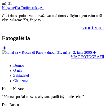
máj
31
Najsvätejšia Trojica rok „A“
Chci dnes spolu s vámi uvažovat nad tímto velkým tajemstvím naší
víry. Můžeme říct, že je to...
VIDEŤ VIAC
Fotogaléria
VIAC FOTOGRAFIÍ
Domov
O nás
Zakladateľ
Charizma
Hnutie Nazaret
"Pán nás poslal na svet, aby sme parili iným, nie sebe."
Don Bosco