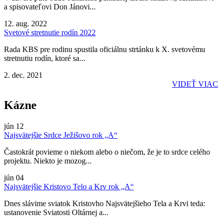
a spisovateľovi Don Jánovi...
12. aug. 2022
Svetové stretnutie rodín 2022
Rada KBS pre rodinu spustila oficiálnu strtánku k X. svetovému
stretnutiu rodín, ktoré sa...
2. dec. 2021
VIDEŤ VIAC
Kázne
jún
12
Najsvätejšie Srdce Ježišovo rok „A“
Častokrát povieme o niekom alebo o niečom, že je to srdce celého
projektu. Niekto je mozog...
jún
04
Najsvätejšie Kristovo Telo a Krv rok „A“
Dnes slávime sviatok Kristovho Najsvätejšieho Tela a Krvi teda:
ustanovenie Sviatosti Oltárnej a...