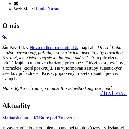
Web Mail:
Hnutie Nazaret
O nás
Ján Pavol II. v
Novo millenio ineunte, 16.
, napísal:
"Dnešní ľudia,
možno nevedomky, požadujú od veriacich nielen to, aby hovorili o
Kristovi, ale v istom zmysle im ho majú ukázať".
A tu prirodzene
prichádzajú na um nové charizmy prítomné v Cirkvi, cesty výchovy
a formácie, ktoré poskytujú. Tie vyformovali zástupy autentických
svedkov príťažlivosti Krista, pripravených všetko vsadiť pre vec
evanjelia.
Mons. Ryłko v úvodnej sv. omši II. svetového kongresu hnutí.
ČÍTAŤ VIAC
Aktuality
Mariánska púť v Kláštore pod Znievom
V závere púte bude odhalenie pamätnej tabule kňazovi, saleziánovi