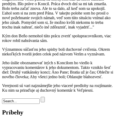
predtým. Išlo práve o Koncil. Práca dvoch dní sa mi tak zmarila.
Bolo treba začať znova. Ale to sa dalo, až keď som sa upokojil.
Ľahol som si na zem pred Pána. V takejto polohe som ho prosil o
nové požehnanie svojich námah, veď som túto situáciu vnímal ako
jeho zásah. Pomyslel som si, že možno kvôli niekomu to treba
trochu inak nahrať, niečo iné zdôrazniť, inak vyjadriť..."
Kým don Beňo nemohol túto prácu zveriť spolupracovníkom, viac
rokov robil nahrávania sám.
Významnou súčasťou jeho spisby boli duchovné cvičenia. Okrem
niekoľkých tvorili jeden celok pod názvom Verím a vyznávam.
Jeho úsilie oboznamovať iných s Koncilom ho viedlo k
vypracovaniu komentárov k jeho dokumentom. Takto vzniklo šesť
diel: Druhý vatikánsky konci; Áno Pane; Bratia už je čas; Oblečte si
nového človeka; Aby všetci jedno boli; Ohlasujte blahozvesť.
Verejnosti sú vari najznámejšie jeho viaceré predlohy na rozjímanie.
Ku nim sa priraďuje aj duchovný komentár k Veľpiesni.
Vyhľadávanie
Príbehy