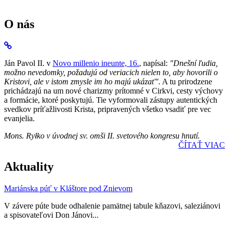
O nás
Ján Pavol II. v
Novo millenio ineunte, 16.
, napísal:
"Dnešní ľudia,
možno nevedomky, požadujú od veriacich nielen to, aby hovorili o
Kristovi, ale v istom zmysle im ho majú ukázať".
A tu prirodzene
prichádzajú na um nové charizmy prítomné v Cirkvi, cesty výchovy
a formácie, ktoré poskytujú. Tie vyformovali zástupy autentických
svedkov príťažlivosti Krista, pripravených všetko vsadiť pre vec
evanjelia.
Mons. Ryłko v úvodnej sv. omši II. svetového kongresu hnutí.
ČÍTAŤ VIAC
Aktuality
Mariánska púť v Kláštore pod Znievom
V závere púte bude odhalenie pamätnej tabule kňazovi, saleziánovi
a spisovateľovi Don Jánovi...