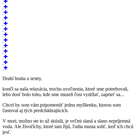
Drahí bratia a sestry,
končí sa naša relaxácia, trochu uvoľnenia, ktoré sme potrebovali,
lebo dosť bolo toho, kde sme museli čosi vydržať, zaprieť sa...
Chcel by som vám pripomenúť jednu myšlienku, ktorou som
častoval aj tých predchádzajúcich.
V mori, možno ste to už skúsili, je veľmi slaná a slano nepríjemná
voda. Ale živočíchy, ktoré tam žijú, ľudia musia soliť, keď ich chcú
jesť.