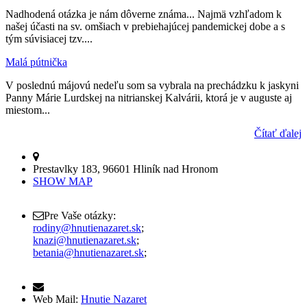
Nadhodená otázka je nám dôverne známa... Najmä vzhľadom k
našej účasti na sv. omšiach v prebiehajúcej pandemickej dobe a s
tým súvisiacej tzv....
Malá pútnička
V poslednú májovú nedeľu som sa vybrala na prechádzku k jaskyni
Panny Márie Lurdskej na nitrianskej Kalvárii, ktorá je v auguste aj
miestom...
Čítať ďalej
Prestavlky 183, 96601 Hliník nad Hronom
SHOW MAP
Pre Vaše otázky:
rodiny@hnutienazaret.sk
;
knazi@hnutienazaret.sk
;
betania@hnutienazaret.sk
;
Web Mail:
Hnutie Nazaret