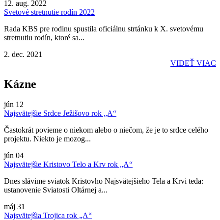
12. aug. 2022
Svetové stretnutie rodín 2022
Rada KBS pre rodinu spustila oficiálnu strtánku k X. svetovému
stretnutiu rodín, ktoré sa...
2. dec. 2021
VIDEŤ VIAC
Kázne
jún
12
Najsvätejšie Srdce Ježišovo rok „A“
Častokrát povieme o niekom alebo o niečom, že je to srdce celého
projektu. Niekto je mozog...
jún
04
Najsvätejšie Kristovo Telo a Krv rok „A“
Dnes slávime sviatok Kristovho Najsvätejšieho Tela a Krvi teda:
ustanovenie Sviatosti Oltárnej a...
máj
31
Najsvätejšia Trojica rok „A“