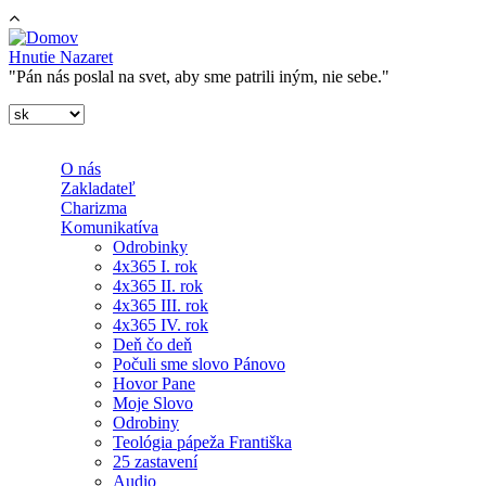
Skočiť na hlavný obsah
Hnutie Nazaret
"Pán nás poslal na svet, aby sme patrili iným, nie sebe."
O nás
Zakladateľ
Charizma
Komunikatíva
Odrobinky
4x365 I. rok
4x365 II. rok
4x365 III. rok
4x365 IV. rok
Deň čo deň
Počuli sme slovo Pánovo
Hovor Pane
Moje Slovo
Odrobiny
Teológia pápeža Františka
25 zastavení
Audio