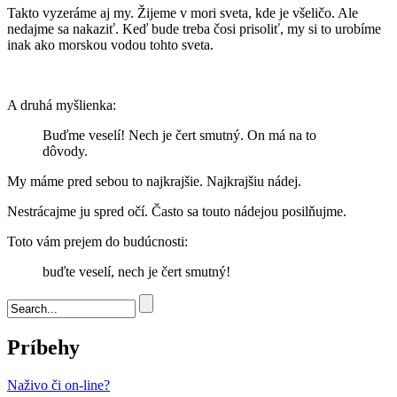
Takto vyzeráme aj my. Žijeme v mori sveta, kde je všeličo. Ale
nedajme sa nakaziť. Keď bude treba čosi prisoliť, my si to urobíme
inak ako morskou vodou tohto sveta.
A druhá myšlienka:
Buďme veselí! Nech je čert smutný. On má na to
dôvody.
My máme pred sebou to najkrajšie. Najkrajšiu nádej.
Nestrácajme ju spred očí. Často sa touto nádejou posilňujme.
Toto vám prejem do budúcnosti:
buďte veselí, nech je čert smutný!
Vyhľadávanie
Príbehy
Naživo či on-line?