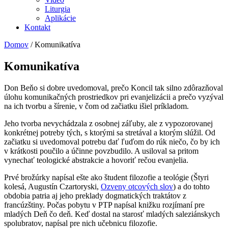
Liturgia
Aplikácie
Kontakt
Domov
/
Komunikatíva
Komunikatíva
Don Beňo si dobre uvedomoval, prečo Koncil tak silno zdôrazňoval
úlohu komunikačných prostriedkov pri evanjelizácii a prečo vyzýval
na ich tvorbu a šírenie, v čom od začiatku išiel príkladom.
Jeho tvorba nevychádzala z osobnej záľuby, ale z vypozorovanej
konkrétnej potreby tých, s ktorými sa stretával a ktorým slúžil. Od
začiatku si uvedomoval potrebu dať ľuďom do rúk niečo, čo by ich
v krátkosti poučilo a účinne povzbudilo. A usiloval sa pritom
vynechať teologické abstrakcie a hovoriť rečou evanjelia.
Prvé brožúrky napísal ešte ako študent filozofie a teológie (Štyri
kolesá, Augustín Czartoryski,
Ozveny otcových slov
) a do tohto
obdobia patria aj jeho preklady dogmatických traktátov z
francúzštiny. Počas pobytu v PTP napísal knižku rozjímaní pre
mladých Deň čo deň. Keď dostal na starosť mladých saleziánskych
spolubratov, napísal pre nich učebnicu filozofie.