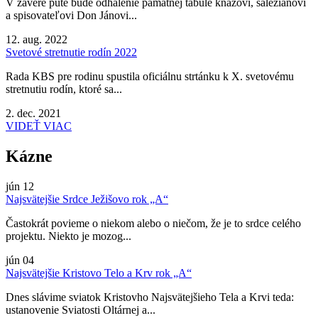
V závere púte bude odhalenie pamätnej tabule kňazovi, saleziánovi
a spisovateľovi Don Jánovi...
12. aug. 2022
Svetové stretnutie rodín 2022
Rada KBS pre rodinu spustila oficiálnu strtánku k X. svetovému
stretnutiu rodín, ktoré sa...
2. dec. 2021
VIDEŤ VIAC
Kázne
jún
12
Najsvätejšie Srdce Ježišovo rok „A“
Častokrát povieme o niekom alebo o niečom, že je to srdce celého
projektu. Niekto je mozog...
jún
04
Najsvätejšie Kristovo Telo a Krv rok „A“
Dnes slávime sviatok Kristovho Najsvätejšieho Tela a Krvi teda:
ustanovenie Sviatosti Oltárnej a...