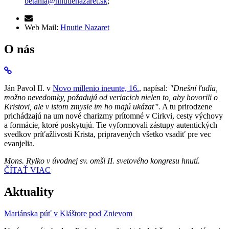
betania@hnutienazaret.sk
;
Web Mail:
Hnutie Nazaret
O nás
Ján Pavol II. v
Novo millenio ineunte, 16.
, napísal:
"Dnešní ľudia,
možno nevedomky, požadujú od veriacich nielen to, aby hovorili o
Kristovi, ale v istom zmysle im ho majú ukázať".
A tu prirodzene
prichádzajú na um nové charizmy prítomné v Cirkvi, cesty výchovy
a formácie, ktoré poskytujú. Tie vyformovali zástupy autentických
svedkov príťažlivosti Krista, pripravených všetko vsadiť pre vec
evanjelia.
Mons. Ryłko v úvodnej sv. omši II. svetového kongresu hnutí.
ČÍTAŤ VIAC
Aktuality
Mariánska púť v Kláštore pod Znievom