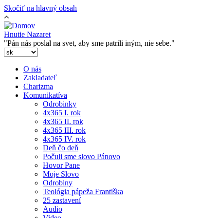
Skočiť na hlavný obsah
Hnutie Nazaret
"Pán nás poslal na svet, aby sme patrili iným, nie sebe."
O nás
Zakladateľ
Charizma
Komunikatíva
Odrobinky
4x365 I. rok
4x365 II. rok
4x365 III. rok
4x365 IV. rok
Deň čo deň
Počuli sme slovo Pánovo
Hovor Pane
Moje Slovo
Odrobiny
Teológia pápeža Františka
25 zastavení
Audio
Video