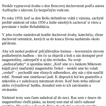
Neskôr vypracoval úvahu o don Boscovej duchovnosti podľa autora
Auffrayho s názvom Za bezpečným vodcom.
Po roku 1959, keď sa don Beňo definitívne vrátil z väzenia, zachytil
prežité udalosti od roku 1950 a úsilie mnohých zachovať si vieru a
povolanie v knihe Rehabilitácia.
V jeho tvorbe nasledovali kratšie duchovné úvahy, katechézy, rôzne
duchovné orientácie, ktorých sa do konca života nazbieralo okolo
päťdesiat.
Aby ich mohol podávať príťažlivejšou formou – hovoreným slovom
podfarbeným hudbou – len čo sa objavili a boli u nás dostupné prvé
magnetofóny, zabezpečil si aj túto techniku. Na svoje
„audiozačiatky“ si spomína takto: „Keď sme si s Jankom Mikesom
kúpili prvý maďarský magnetofón Terkel – neskôr sme ho volali
„verkel“ – pochodili sme rôznych odborníkov, aby nás s tým naučili
robiť. Nemali sme zmiešavací pult. K dispozícii bol len gramofón a
mikrofón a v nahrávacej miestnosti dvere. Keď bolo treba stišovať
alebo zvýrazňovať hudbu, dosiahol som to ich zatváraním a
otváraním.
Niektoré texty som často nahrával až do noci. Raz som v únave do
magnetofónu vložil pásku, na ktorej som mal už niečo nahrané