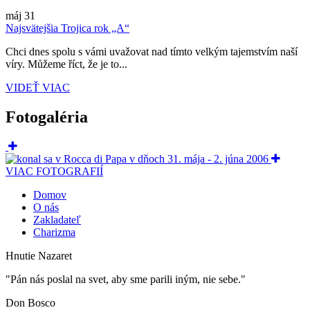
máj
31
Najsvätejšia Trojica rok „A“
Chci dnes spolu s vámi uvažovat nad tímto velkým tajemstvím naší
víry. Můžeme říct, že je to...
VIDEŤ VIAC
Fotogaléria
VIAC FOTOGRAFIÍ
Domov
O nás
Zakladateľ
Charizma
Hnutie Nazaret
"Pán nás poslal na svet, aby sme parili iným, nie sebe."
Don Bosco