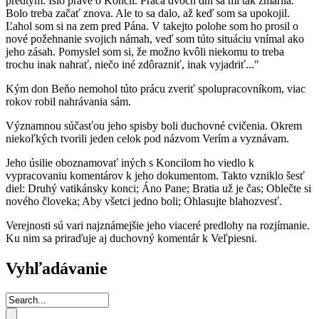
predtým. Išlo práve o Koncil. Práca dvoch dní sa mi tak zmarila.
Bolo treba začať znova. Ale to sa dalo, až keď som sa upokojil.
Ľahol som si na zem pred Pána. V takejto polohe som ho prosil o
nové požehnanie svojich námah, veď som túto situáciu vnímal ako
jeho zásah. Pomyslel som si, že možno kvôli niekomu to treba
trochu inak nahrať, niečo iné zdôrazniť, inak vyjadriť..."
Kým don Beňo nemohol túto prácu zveriť spolupracovníkom, viac
rokov robil nahrávania sám.
Významnou súčasťou jeho spisby boli duchovné cvičenia. Okrem
niekoľkých tvorili jeden celok pod názvom Verím a vyznávam.
Jeho úsilie oboznamovať iných s Koncilom ho viedlo k
vypracovaniu komentárov k jeho dokumentom. Takto vzniklo šesť
diel: Druhý vatikánsky konci; Áno Pane; Bratia už je čas; Oblečte si
nového človeka; Aby všetci jedno boli; Ohlasujte blahozvesť.
Verejnosti sú vari najznámejšie jeho viaceré predlohy na rozjímanie.
Ku nim sa priraďuje aj duchovný komentár k Veľpiesni.
Vyhľadávanie