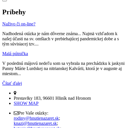
Príbehy
Naživo či on-line?
Nadhodená otázka je nám dôverne známa... Najmä vzhľadom k
našej účasti na sv. omšiach v prebiehajúcej pandemickej dobe a s
tým súvisiacej tzv....
Malá pútnička
V poslednú májovú nedeľu som sa vybrala na prechádzku k jaskyni
Panny Márie Lurdskej na nitrianskej Kalvárii, ktorá je v auguste aj
miestom...
Čítať ďalej
Prestavlky 183, 96601 Hliník nad Hronom
SHOW MAP
Pre Vaše otázky:
rodiny@hnutienazaret.sk
;
knazi@hnutienazaret.sk
;