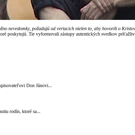
žno nevedomky, požadujú od veriacich nielen to, aby hovorili o Kristov
ré poskytujú. Tie vyformovali zástupy autentických svedkov príťažlivos
spisovateľovi Don Jánovi...
tiu rodín, ktoré sa...