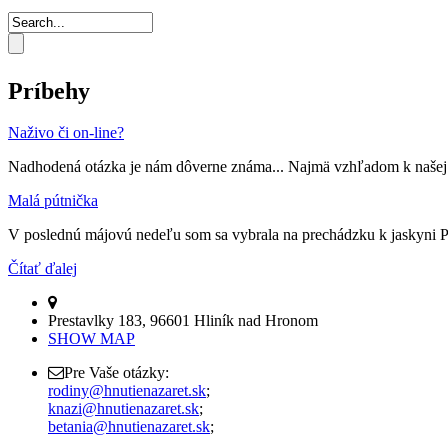
Príbehy
Naživo či on-line?
Nadhodená otázka je nám dôverne známa... Najmä vzhľadom k našej úča
Malá pútnička
V poslednú májovú nedeľu som sa vybrala na prechádzku k jaskyni Pan
Čítať ďalej
Prestavlky 183, 96601 Hliník nad Hronom
SHOW MAP
Pre Vaše otázky:
rodiny@hnutienazaret.sk
;
knazi@hnutienazaret.sk
;
betania@hnutienazaret.sk
;