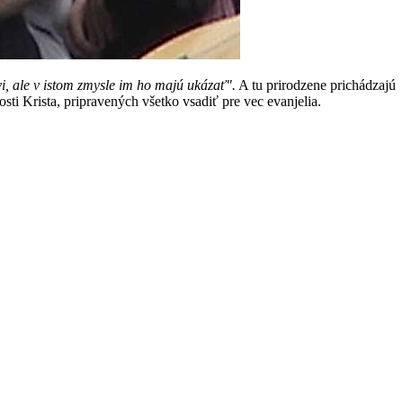
i, ale v istom zmysle im ho majú ukázať".
A tu prirodzene prichádzajú
ti Krista, pripravených všetko vsadiť pre vec evanjelia.