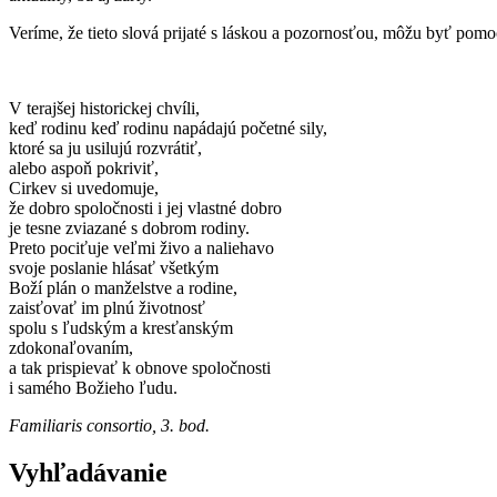
Veríme, že tieto slová prijaté s láskou a pozornosťou, môžu byť pomo
V terajšej historickej chvíli,
keď rodinu keď rodinu napádajú početné sily,
ktoré sa ju usilujú rozvrátiť,
alebo aspoň pokriviť,
Cirkev si uvedomuje,
že dobro spoločnosti i jej vlastné dobro
je tesne zviazané s dobrom rodiny.
Preto pociťuje veľmi živo a naliehavo
svoje poslanie hlásať všetkým
Boží plán o manželstve a rodine,
zaisťovať im plnú životnosť
spolu s ľudským a kresťanským
zdokonaľovaním,
a tak prispievať k obnove spoločnosti
i samého Božieho ľudu.
Familiaris consortio, 3. bod.
Vyhľadávanie