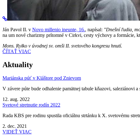
Ján Pavol II. v
Novo millenio ineunte, 16.
, napísal:
"Dnešní ľudia, mo
na um nové charizmy prítomné v Cirkvi, cesty výchovy a formácie, kto
Mons. Ryłko v úvodnej sv. omši II. svetového kongresu hnutí.
ČÍTAŤ VIAC
Aktuality
Mariánska púť v Kláštore pod Znievom
V závere púte bude odhalenie pamätnej tabule kňazovi, saleziánovi a 
12. aug. 2022
Svetové stretnutie rodín 2022
Rada KBS pre rodinu spustila oficiálnu strtánku k X. svetovému stretnu
2. dec. 2021
VIDEŤ VIAC