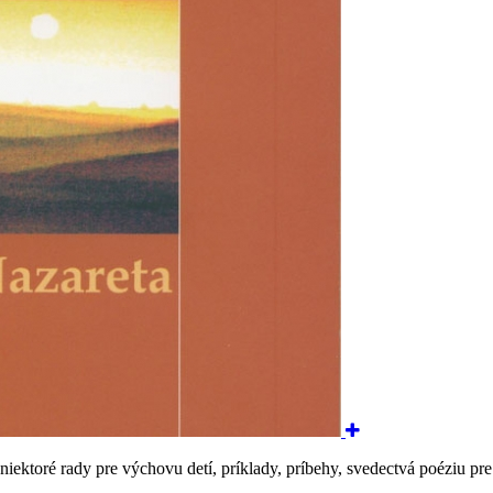
toré rady pre výchovu detí, príklady, príbehy, svedectvá poéziu pre 