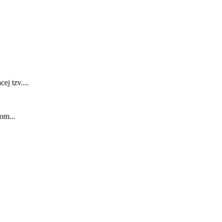
j tzv....
om...