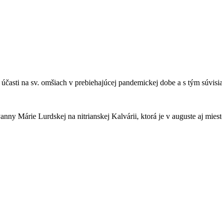
sti na sv. omšiach v prebiehajúcej pandemickej dobe a s tým súvisiace
ny Márie Lurdskej na nitrianskej Kalvárii, ktorá je v auguste aj miest