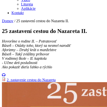
Liturgia
Aplikácie
Kontakt
Domov
/
25 zastavení cestou do Nazareta II.
25 zastavení cestou do Nazareta II.
Hovoríme o rodine II. – Potratovosť
Báseň – Otázky toho, ktorý sa nesmel narodiť
Aforizmy – Druhý krát o manželstve
Báseň – Taký zvláštny príhovor
V rodinnej škole – II. kapitola
- Učme deti poslušnosti
Ako pokaziť dieťa ľahko a rýchlo
2. zastavenie cestou do Nazareta