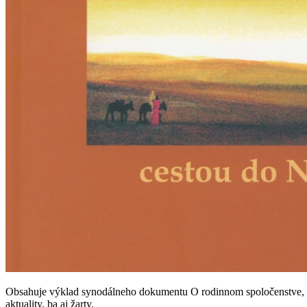
Obsahuje výklad synodálneho dokumentu O rodinnom spoločenstve, niek
aktuality, ba aj žarty.