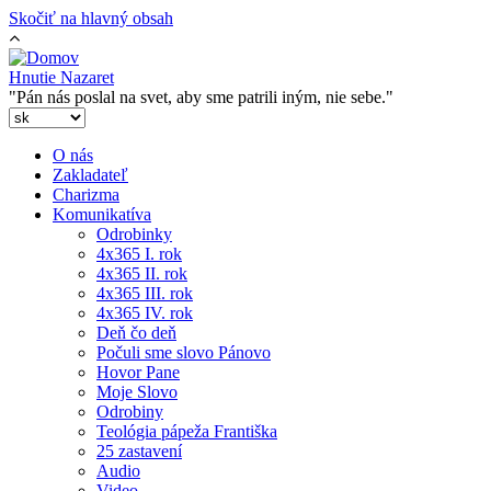
Skočiť na hlavný obsah
Hnutie Nazaret
"Pán nás poslal na svet, aby sme patrili iným, nie sebe."
O nás
Zakladateľ
Charizma
Komunikatíva
Odrobinky
4x365 I. rok
4x365 II. rok
4x365 III. rok
4x365 IV. rok
Deň čo deň
Počuli sme slovo Pánovo
Hovor Pane
Moje Slovo
Odrobiny
Teológia pápeža Františka
25 zastavení
Audio
Video