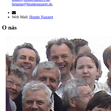
betania@hnutienazaret.sk
;
Web Mail:
Hnutie Nazaret
O nás