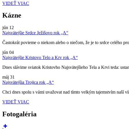
VIDEŤ VIAC
Kázne
jún
12
Najsvätejšie Srdce Ježišovo rok „A“
Častokrát povieme o niekom alebo o niečom, že je to srdce celého pro
jún
04
Najsvätejšie Kristovo Telo a Krv rok „A“
Dnes slávime sviatok Kristovho Najsvätejšieho Tela a Krvi teda: ustano
máj
31
Najsvätejšia Trojica rok „A“
Chci dnes spolu s vámi uvažovat nad tímto velkým tajemstvím naší víry
VIDEŤ VIAC
Fotogaléria