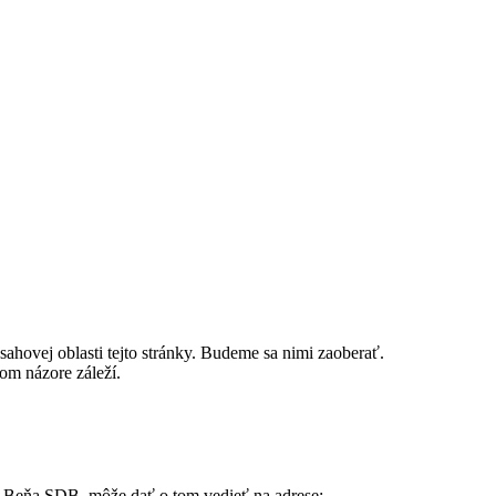
sahovej oblasti tejto stránky. Budeme sa nimi zaoberať.
om názore záleží.
a Beňa SDB, môže dať o tom vedieť na adrese: