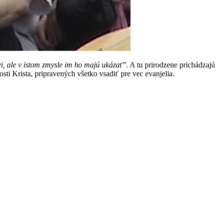
i, ale v istom zmysle im ho majú ukázať".
A tu prirodzene prichádzajú
ti Krista, pripravených všetko vsadiť pre vec evanjelia.