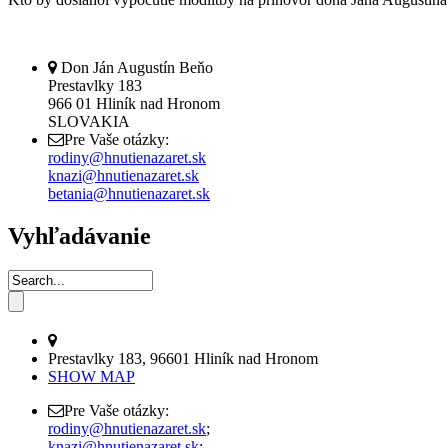
Don Ján Augustín Beňo
Prestavlky 183
966 01 Hliník nad Hronom
SLOVAKIA
Pre Vaše otázky:
rodiny@hnutienazaret.sk
knazi@hnutienazaret.sk
betania@hnutienazaret.sk
Vyhľadávanie
Prestavlky 183, 96601 Hliník nad Hronom
SHOW MAP
Pre Vaše otázky:
rodiny@hnutienazaret.sk
;
knazi@hnutienazaret.sk
;