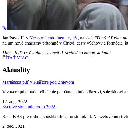
Ján Pavol II. v
Novo millenio ineunte, 16.
, napísal:
"Dnešní ľudia, mo
na um nové charizmy prítomné v Cirkvi, cesty výchovy a formácie, kto
Mons. Ryłko v úvodnej sv. omši II. svetového kongresu hnutí.
ČÍTAŤ VIAC
Aktuality
Mariánska púť v Kláštore pod Znievom
V závere púte bude odhalenie pamätnej tabule kňazovi, saleziánovi a 
12. aug. 2022
Svetové stretnutie rodín 2022
Rada KBS pre rodinu spustila oficiálnu strtánku k X. svetovému stretnu
2. dec. 2021