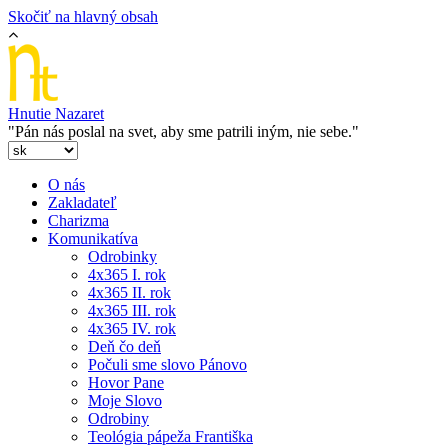
Skočiť na hlavný obsah
Hnutie Nazaret
"Pán nás poslal na svet, aby sme patrili iným, nie sebe."
O nás
Zakladateľ
Charizma
Komunikatíva
Odrobinky
4x365 I. rok
4x365 II. rok
4x365 III. rok
4x365 IV. rok
Deň čo deň
Počuli sme slovo Pánovo
Hovor Pane
Moje Slovo
Odrobiny
Teológia pápeža Františka