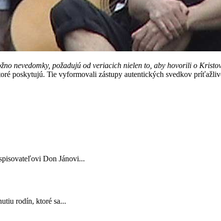
žno nevedomky, požadujú od veriacich nielen to, aby hovorili o Kristov
ré poskytujú. Tie vyformovali zástupy autentických svedkov príťažlivos
spisovateľovi Don Jánovi...
tiu rodín, ktoré sa...