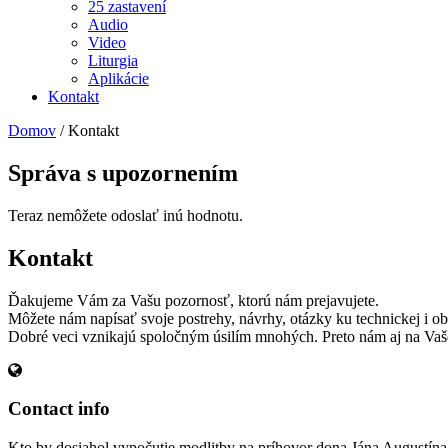
25 zastavení
Audio
Video
Liturgia
Aplikácie
Kontakt
Domov
/
Kontakt
Správa s upozornením
Teraz nemôžete odoslať inú hodnotu.
Kontakt
Ďakujeme Vám za Vašu pozornosť, ktorú nám prejavujete.
Môžete nám napísať svoje postrehy, návrhy, otázky ku technickej i ob
Dobré veci vznikajú spoločným úsilím mnohých. Preto nám aj na Vaš
Contact info
Kto by dosiahol vypočutie modlitby na príhovor dona Jána Augustín