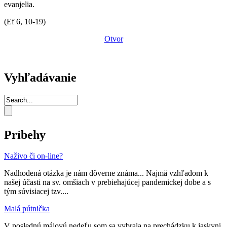
evanjelia.
(Ef 6, 10-19)
Otvor
Vyhľadávanie
Príbehy
Naživo či on-line?
Nadhodená otázka je nám dôverne známa... Najmä vzhľadom k
našej účasti na sv. omšiach v prebiehajúcej pandemickej dobe a s
tým súvisiacej tzv....
Malá pútnička
V poslednú májovú nedeľu som sa vybrala na prechádzku k jaskyni