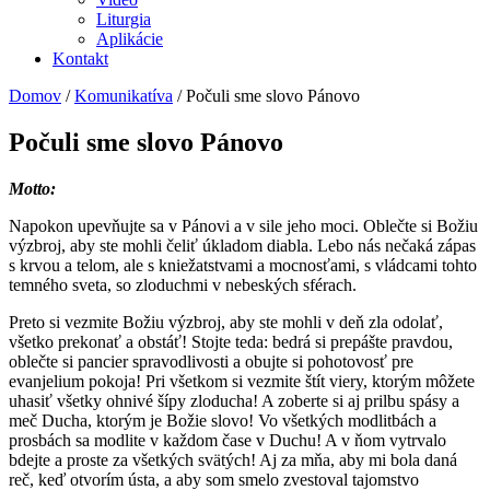
Liturgia
Aplikácie
Kontakt
Domov
/
Komunikatíva
/
Počuli sme slovo Pánovo
Počuli sme slovo Pánovo
Motto:
Napokon upevňujte sa v Pánovi a v sile jeho moci. Oblečte si Božiu
výzbroj, aby ste mohli čeliť úkladom diabla. Lebo nás nečaká zápas
s krvou a telom, ale s kniežatstvami a mocnosťami, s vládcami tohto
temného sveta, so zloduchmi v nebeských sférach.
Preto si vezmite Božiu výzbroj, aby ste mohli v deň zla odolať,
všetko prekonať a obstáť! Stojte teda: bedrá si prepášte pravdou,
oblečte si pancier spravodlivosti a obujte si pohotovosť pre
evanjelium pokoja! Pri všetkom si vezmite štít viery, ktorým môžete
uhasiť všetky ohnivé šípy zloducha! A zoberte si aj prilbu spásy a
meč Ducha, ktorým je Božie slovo! Vo všetkých modlitbách a
prosbách sa modlite v každom čase v Duchu! A v ňom vytrvalo
bdejte a proste za všetkých svätých! Aj za mňa, aby mi bola daná
reč, keď otvorím ústa, a aby som smelo zvestoval tajomstvo