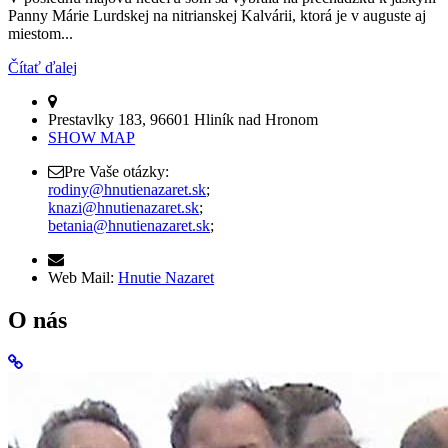
Panny Márie Lurdskej na nitrianskej Kalvárii, ktorá je v auguste aj
miestom...
Čítať ďalej
Prestavlky 183, 96601 Hliník nad Hronom
SHOW MAP
Pre Vaše otázky:
rodiny@hnutienazaret.sk
;
knazi@hnutienazaret.sk
;
betania@hnutienazaret.sk
;
Web Mail:
Hnutie Nazaret
O nás