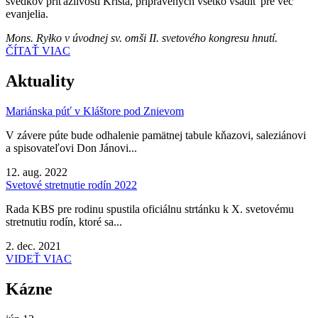
svedkov príťažlivosti Krista, pripravených všetko vsadiť pre vec
evanjelia.
Mons. Ryłko v úvodnej sv. omši II. svetového kongresu hnutí.
ČÍTAŤ VIAC
Aktuality
Mariánska púť v Kláštore pod Znievom
V závere púte bude odhalenie pamätnej tabule kňazovi, saleziánovi
a spisovateľovi Don Jánovi...
12. aug. 2022
Svetové stretnutie rodín 2022
Rada KBS pre rodinu spustila oficiálnu strtánku k X. svetovému
stretnutiu rodín, ktoré sa...
2. dec. 2021
VIDEŤ VIAC
Kázne