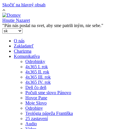
Skočiť na hlavný obsah
Hnutie Nazaret
"Pán nás poslal na svet, aby sme patrili iným, nie sebe."
O nás
Zakladateľ
Charizma
Komunikatíva
Odrobinky
4x365 I. rok
4x365 II. rok
4x365 III. rok
4x365 IV. rok
Deň čo deň
Počuli sme slovo Pánovo
Hovor Pane
Moje Slovo
Odrobiny
Teológia pápeža Františka
25 zastavení
Audio
Video