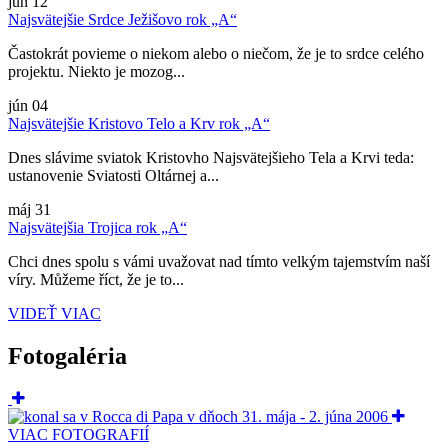
jún
12
Najsvätejšie Srdce Ježišovo rok „A“
Častokrát povieme o niekom alebo o niečom, že je to srdce celého
projektu. Niekto je mozog...
jún
04
Najsvätejšie Kristovo Telo a Krv rok „A“
Dnes slávime sviatok Kristovho Najsvätejšieho Tela a Krvi teda:
ustanovenie Sviatosti Oltárnej a...
máj
31
Najsvätejšia Trojica rok „A“
Chci dnes spolu s vámi uvažovat nad tímto velkým tajemstvím naší
víry. Můžeme říct, že je to...
VIDEŤ VIAC
Fotogaléria
VIAC FOTOGRAFIÍ