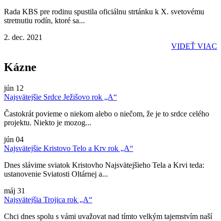
Rada KBS pre rodinu spustila oficiálnu strtánku k X. svetovému
stretnutiu rodín, ktoré sa...
2. dec. 2021
VIDEŤ VIAC
Kázne
jún
12
Najsvätejšie Srdce Ježišovo rok „A“
Častokrát povieme o niekom alebo o niečom, že je to srdce celého
projektu. Niekto je mozog...
jún
04
Najsvätejšie Kristovo Telo a Krv rok „A“
Dnes slávime sviatok Kristovho Najsvätejšieho Tela a Krvi teda:
ustanovenie Sviatosti Oltárnej a...
máj
31
Najsvätejšia Trojica rok „A“
Chci dnes spolu s vámi uvažovat nad tímto velkým tajemstvím naší