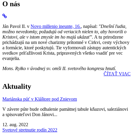
O nás
Ján Pavol II. v
Novo millenio ineunte, 16.
, napísal:
"Dnešní ľudia,
možno nevedomky, požadujú od veriacich nielen to, aby hovorili o
Kristovi, ale v istom zmysle im ho majú ukázať".
A tu prirodzene
prichádzajú na um nové charizmy prítomné v Cirkvi, cesty výchovy
a formácie, ktoré poskytujú. Tie vyformovali zástupy autentických
svedkov príťažlivosti Krista, pripravených všetko vsadiť pre vec
evanjelia.
Mons. Ryłko v úvodnej sv. omši II. svetového kongresu hnutí.
ČÍTAŤ VIAC
Aktuality
Mariánska púť v Kláštore pod Znievom
V závere púte bude odhalenie pamätnej tabule kňazovi, saleziánovi
a spisovateľovi Don Jánovi...
12. aug. 2022
Svetové stretnutie rodín 2022