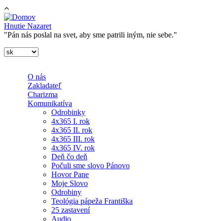
Skočiť na hlavný obsah
Hnutie Nazaret
"Pán nás poslal na svet, aby sme patrili iným, nie sebe."
O nás
Zakladateľ
Charizma
Komunikatíva
Odrobinky
4x365 I. rok
4x365 II. rok
4x365 III. rok
4x365 IV. rok
Deň čo deň
Počuli sme slovo Pánovo
Hovor Pane
Moje Slovo
Odrobiny
Teológia pápeža Františka
25 zastavení
Audio