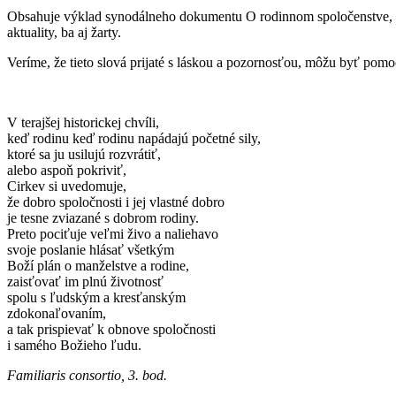
Obsahuje výklad synodálneho dokumentu O rodinnom spoločenstve, niek
aktuality, ba aj žarty.
Veríme, že tieto slová prijaté s láskou a pozornosťou, môžu byť pomo
V terajšej historickej chvíli,
keď rodinu keď rodinu napádajú početné sily,
ktoré sa ju usilujú rozvrátiť,
alebo aspoň pokriviť,
Cirkev si uvedomuje,
že dobro spoločnosti i jej vlastné dobro
je tesne zviazané s dobrom rodiny.
Preto pociťuje veľmi živo a naliehavo
svoje poslanie hlásať všetkým
Boží plán o manželstve a rodine,
zaisťovať im plnú životnosť
spolu s ľudským a kresťanským
zdokonaľovaním,
a tak prispievať k obnove spoločnosti
i samého Božieho ľudu.
Familiaris consortio, 3. bod.