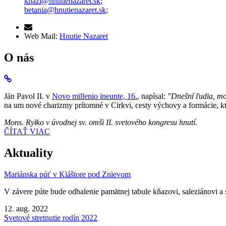
knazi@hnutienazaret.sk
;
betania@hnutienazaret.sk
;
Web Mail:
Hnutie Nazaret
O nás
Ján Pavol II. v
Novo millenio ineunte, 16.
, napísal:
"Dnešní ľudia, mo
na um nové charizmy prítomné v Cirkvi, cesty výchovy a formácie, kto
Mons. Ryłko v úvodnej sv. omši II. svetového kongresu hnutí.
ČÍTAŤ VIAC
Aktuality
Mariánska púť v Kláštore pod Znievom
V závere púte bude odhalenie pamätnej tabule kňazovi, saleziánovi a 
12. aug. 2022
Svetové stretnutie rodín 2022