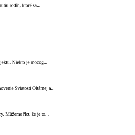
tiu rodín, ktoré sa...
jektu. Niekto je mozog...
venie Sviatosti Oltárnej a...
. Můžeme říct, že je to...