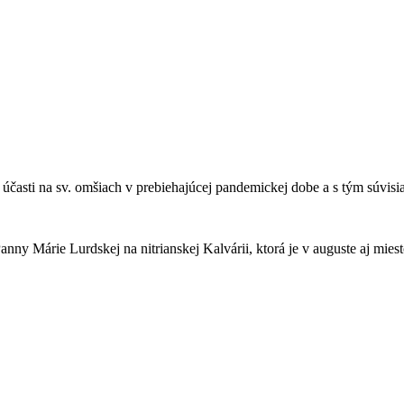
sti na sv. omšiach v prebiehajúcej pandemickej dobe a s tým súvisiace
ny Márie Lurdskej na nitrianskej Kalvárii, ktorá je v auguste aj miest