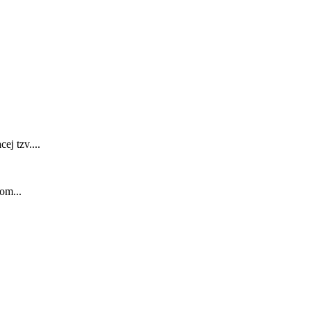
j tzv....
om...