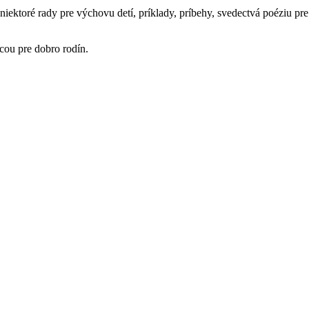
toré rady pre výchovu detí, príklady, príbehy, svedectvá poéziu pre 
cou pre dobro rodín.