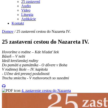
25 zastavení
Audio
Video
Liturgia
Aplikácie
Kontakt
Domov
/
25 zastavení cestou do Nazareta IV.
25 zastavení cestou do Nazareta IV.
Hovoríme o rodine – Kde hľadať liek
Báseň – V nebi
Ideál kresťanskej rodiny
Do pamäti a pamätníka - O dôvere v Boha
V rodinnej škole – IV. kapitola
- Učme deti presnej poslušnosti
Trochu smiechu - V rozhovoroch so susedmi
4. zastavenie cestou do Nazareta