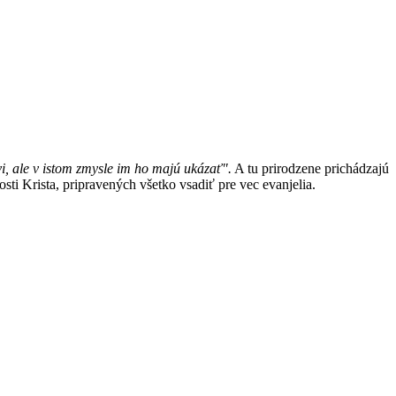
i, ale v istom zmysle im ho majú ukázať".
A tu prirodzene prichádzajú
ti Krista, pripravených všetko vsadiť pre vec evanjelia.