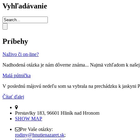
Vyhľadávanie
Príbehy
Naživo či on-line?
Nadhodená otázka je nám dôverne známa... Najmä vzhľadom k našej úča
Malá pútnička
V poslednú májovú nedeľu som sa vybrala na prechádzku k jaskyni Pan
Čítať ďalej
Prestavlky 183, 96601 Hliník nad Hronom
SHOW MAP
Pre Vaše otázky:
rodiny@hnutienazaret.sk
;