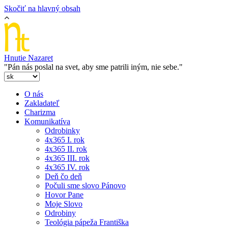
Skočiť na hlavný obsah
Hnutie Nazaret
"Pán nás poslal na svet, aby sme patrili iným, nie sebe."
O nás
Zakladateľ
Charizma
Komunikatíva
Odrobinky
4x365 I. rok
4x365 II. rok
4x365 III. rok
4x365 IV. rok
Deň čo deň
Počuli sme slovo Pánovo
Hovor Pane
Moje Slovo
Odrobiny
Teológia pápeža Františka