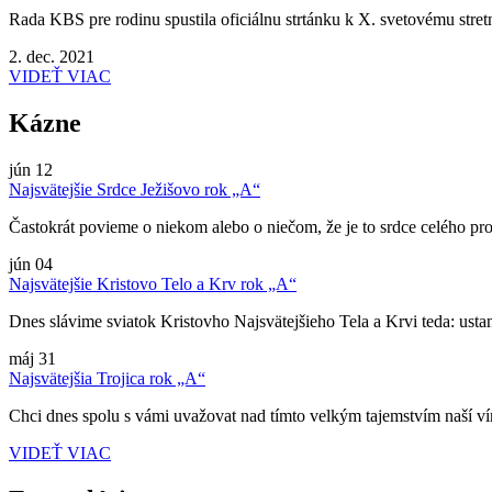
Rada KBS pre rodinu spustila oficiálnu strtánku k X. svetovému stretnu
2. dec. 2021
VIDEŤ VIAC
Kázne
jún
12
Najsvätejšie Srdce Ježišovo rok „A“
Častokrát povieme o niekom alebo o niečom, že je to srdce celého pro
jún
04
Najsvätejšie Kristovo Telo a Krv rok „A“
Dnes slávime sviatok Kristovho Najsvätejšieho Tela a Krvi teda: ustano
máj
31
Najsvätejšia Trojica rok „A“
Chci dnes spolu s vámi uvažovat nad tímto velkým tajemstvím naší víry
VIDEŤ VIAC