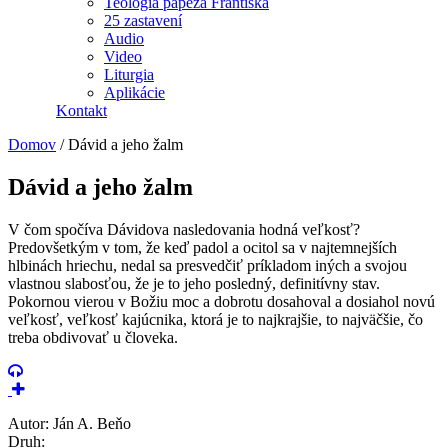
Teológia pápeža Františka
25 zastavení
Audio
Video
Liturgia
Aplikácie
Kontakt
Domov
/
Dávid a jeho žalm
Dávid a jeho žalm
V čom spočíva Dávidova nasledovania hodná veľkosť?
Predovšetkým v tom, že keď padol a ocitol sa v najtemnejších
hlbinách hriechu, nedal sa presvedčiť príkladom iných a svojou
vlastnou slabosťou, že je to jeho posledný, definitívny stav.
Pokornou vierou v Božiu moc a dobrotu dosahoval a dosiahol novú
veľkosť, veľkosť kajúcnika, ktorá je to najkrajšie, to najväčšie, čo
treba obdivovať u človeka.
Autor: Ján A. Beňo
Druh: