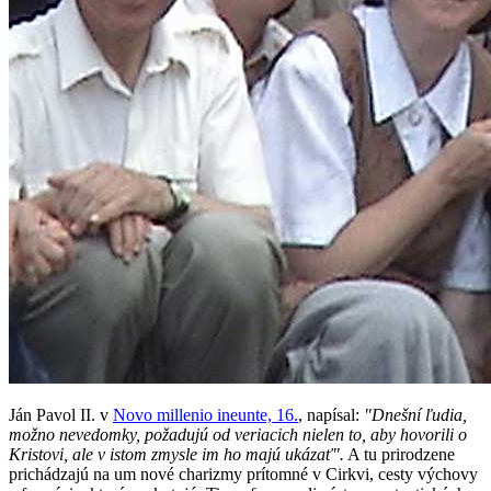
Ján Pavol II. v
Novo millenio ineunte, 16.
, napísal:
"Dnešní ľudia,
možno nevedomky, požadujú od veriacich nielen to, aby hovorili o
Kristovi, ale v istom zmysle im ho majú ukázať".
A tu prirodzene
prichádzajú na um nové charizmy prítomné v Cirkvi, cesty výchovy