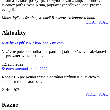
a formácie, ktoré poskytujú. Tie vyformovali zástupy autentických
svedkov príťažlivosti Krista, pripravených všetko vsadiť pre vec
evanjelia.
Mons. Ryłko v úvodnej sv. omši II. svetového kongresu hnutí.
ČÍTAŤ VIAC
Aktuality
Mariánska púť v Kláštore pod Znievom
V závere púte bude odhalenie pamätnej tabule kňazovi, saleziánovi
a spisovateľovi Don Jánovi...
12. aug. 2022
Svetové stretnutie rodín 2022
Rada KBS pre rodinu spustila oficiálnu strtánku k X. svetovému
stretnutiu rodín, ktoré sa...
2. dec. 2021
VIDEŤ VIAC
Kázne