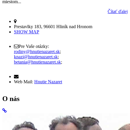
miestom...
Čítať ďalej
Prestavlky 183, 96601 Hliník nad Hronom
SHOW MAP
Pre Vaše otázky:
rodiny@hnutienazaret.sk
;
knazi@hnutienazaret.sk
;
betania@hnutienazaret.sk
;
Web Mail:
Hnutie Nazaret
O nás