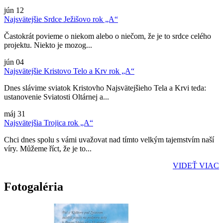
jún
12
Najsvätejšie Srdce Ježišovo rok „A“
Častokrát povieme o niekom alebo o niečom, že je to srdce celého
projektu. Niekto je mozog...
jún
04
Najsvätejšie Kristovo Telo a Krv rok „A“
Dnes slávime sviatok Kristovho Najsvätejšieho Tela a Krvi teda:
ustanovenie Sviatosti Oltárnej a...
máj
31
Najsvätejšia Trojica rok „A“
Chci dnes spolu s vámi uvažovat nad tímto velkým tajemstvím naší
víry. Můžeme říct, že je to...
VIDEŤ VIAC
Fotogaléria