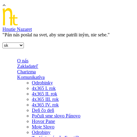
Skočiť na hlavný obsah
Hnutie Nazaret
"Pán nás poslal na svet, aby sme patrili iným, nie sebe."
O nás
Zakladateľ
Charizma
Komunikatíva
Odrobinky
4x365 I. rok
4x365 II. rok
4x365 III. rok
4x365 IV. rok
Deň čo deň
Počuli sme slovo Pánovo
Hovor Pane
Moje Slovo
Odrobiny