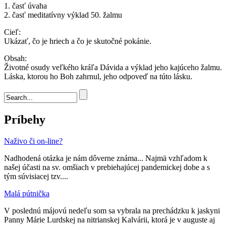
1. časť úvaha
2. časť meditatívny výklad 50. žalmu
Cieľ:
Ukázať, čo je hriech a čo je skutočné pokánie.
Obsah:
Životné osudy veľkého kráľa Dávida a výklad jeho kajúceho žalmu.
Láska, ktorou ho Boh zahrnul, jeho odpoveď na túto lásku.
Vyhľadávanie
Príbehy
Naživo či on-line?
Nadhodená otázka je nám dôverne známa... Najmä vzhľadom k
našej účasti na sv. omšiach v prebiehajúcej pandemickej dobe a s
tým súvisiacej tzv....
Malá pútnička
V poslednú májovú nedeľu som sa vybrala na prechádzku k jaskyni
Panny Márie Lurdskej na nitrianskej Kalvárii, ktorá je v auguste aj