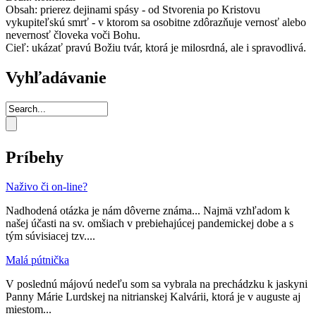
Obsah: prierez dejinami spásy - od Stvorenia po Kristovu
vykupiteľskú smrť - v ktorom sa osobitne zdôrazňuje vernosť alebo
nevernosť človeka voči Bohu.
Cieľ: ukázať pravú Božiu tvár, ktorá je milosrdná, ale i spravodlivá.
Vyhľadávanie
Príbehy
Naživo či on-line?
Nadhodená otázka je nám dôverne známa... Najmä vzhľadom k
našej účasti na sv. omšiach v prebiehajúcej pandemickej dobe a s
tým súvisiacej tzv....
Malá pútnička
V poslednú májovú nedeľu som sa vybrala na prechádzku k jaskyni
Panny Márie Lurdskej na nitrianskej Kalvárii, ktorá je v auguste aj
miestom...