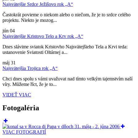
Najsvätejšie Srdce Ježišovo rok „A“
Častokrát povieme o niekom alebo o niečom, že je to srdce celého
projektu. Niekto je mozog...
jún
04
Najsvätejšie Kristovo Telo a Krv rok „A“
Dnes slávime sviatok Kristovho Najsvätejšieho Tela a Krvi teda:
ustanovenie Sviatosti Oltárnej a...
máj
31
Najsvätejšia Trojica rok „A“
Chci dnes spolu s vámi uvažovat nad tímto velkým tajemstvím naší
víry. Můžeme říct, že je to...
VIDEŤ VIAC
Fotogaléria
VIAC FOTOGRAFIÍ