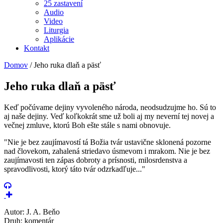
25 zastavení
Audio
Video
Liturgia
Aplikácie
Kontakt
Domov
/
Jeho ruka dlaň a päsť
Jeho ruka dlaň a päsť
Keď počúvame dejiny vyvoleného národa, neodsudzujme ho. Sú to
aj naše dejiny. Veď koľkokrát sme už boli aj my neverní tej novej a
večnej zmluve, ktorú Boh ešte stále s nami obnovuje.
"Nie je bez zaujímavostí tá Božia tvár ustavične sklonená pozorne
nad človekom, zahalená striedavo úsmevom i mrakom. Nie je bez
zaujímavosti ten zápas dobroty a prísnosti, milosrdenstva a
spravodlivosti, ktorý táto tvár odzrkadľuje..."
Autor: J. A. Beňo
Druh: komentár