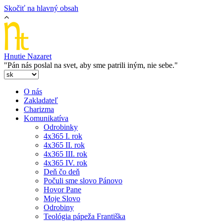
Skočiť na hlavný obsah
Hnutie Nazaret
"Pán nás poslal na svet, aby sme patrili iným, nie sebe."
O nás
Zakladateľ
Charizma
Komunikatíva
Odrobinky
4x365 I. rok
4x365 II. rok
4x365 III. rok
4x365 IV. rok
Deň čo deň
Počuli sme slovo Pánovo
Hovor Pane
Moje Slovo
Odrobiny
Teológia pápeža Františka