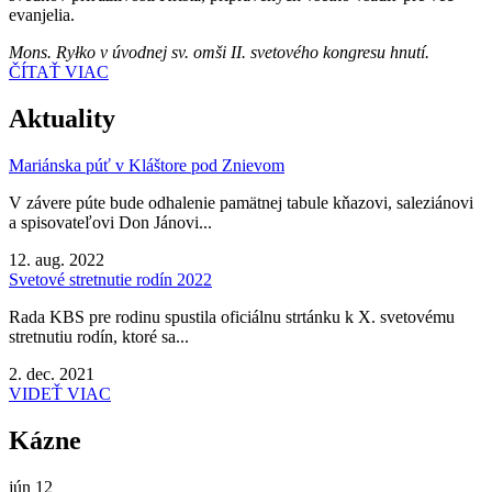
evanjelia.
Mons. Ryłko v úvodnej sv. omši II. svetového kongresu hnutí.
ČÍTAŤ VIAC
Aktuality
Mariánska púť v Kláštore pod Znievom
V závere púte bude odhalenie pamätnej tabule kňazovi, saleziánovi
a spisovateľovi Don Jánovi...
12. aug. 2022
Svetové stretnutie rodín 2022
Rada KBS pre rodinu spustila oficiálnu strtánku k X. svetovému
stretnutiu rodín, ktoré sa...
2. dec. 2021
VIDEŤ VIAC
Kázne
jún
12