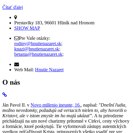
Čítať ďalej
Prestavlky 183, 96601 Hliník nad Hronom
SHOW MAP
Pre Vaše otázky:
rodiny@hnutienazaret.sk
;
knazi@hnutienazaret.sk
;
betania@hnutienazaret.sk
;
Web Mail:
Hnutie Nazaret
O nás
Ján Pavol II. v
Novo millenio ineunte, 16.
, napísal:
"Dnešní ľudia,
možno nevedomky, požadujú od veriacich nielen to, aby hovorili o
Kristovi, ale v istom zmysle im ho majú ukázať".
A tu prirodzene
prichádzajú na um nové charizmy prítomné v Cirkvi, cesty výchovy
a formácie, ktoré poskytujú. Tie vyformovali zástupy autentických
svedkov príťažlivosti Krista, pripravených všetko vsadiť pre vec