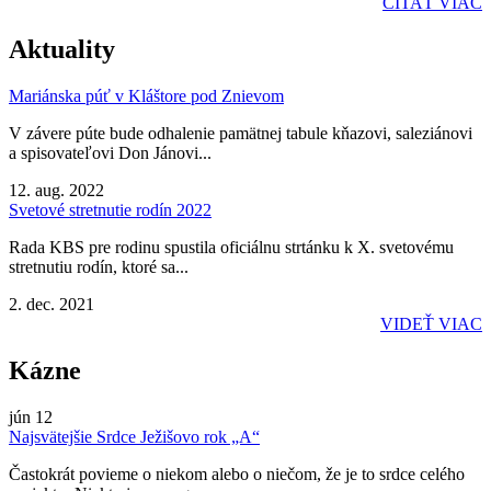
ČÍTAŤ VIAC
Aktuality
Mariánska púť v Kláštore pod Znievom
V závere púte bude odhalenie pamätnej tabule kňazovi, saleziánovi
a spisovateľovi Don Jánovi...
12. aug. 2022
Svetové stretnutie rodín 2022
Rada KBS pre rodinu spustila oficiálnu strtánku k X. svetovému
stretnutiu rodín, ktoré sa...
2. dec. 2021
VIDEŤ VIAC
Kázne
jún
12
Najsvätejšie Srdce Ježišovo rok „A“
Častokrát povieme o niekom alebo o niečom, že je to srdce celého