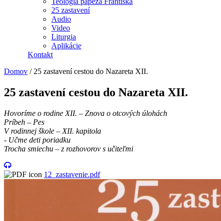
Teológia pápeža Františka
25 zastavení
Audio
Video
Liturgia
Aplikácie
Kontakt
Domov
/
25 zastavení cestou do Nazareta XII.
25 zastavení cestou do Nazareta XII.
Hovoríme o rodine XII. – Znova o otcových úlohách
Príbeh – Pes
V rodinnej škole – XII. kapitola
- Učme deti poriadku
Trocha smiechu – z rozhovorov s učiteľmi
12_zastavenie.pdf