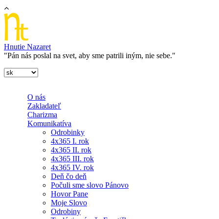
Skočiť na hlavný obsah
Hnutie Nazaret
"Pán nás poslal na svet, aby sme patrili iným, nie sebe."
O nás
Zakladateľ
Charizma
Komunikatíva
Odrobinky
4x365 I. rok
4x365 II. rok
4x365 III. rok
4x365 IV. rok
Deň čo deň
Počuli sme slovo Pánovo
Hovor Pane
Moje Slovo
Odrobiny