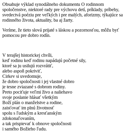
Obsahuje výklad synodálneho dokumentu O rodinnom
spoločenstve, niektoré rady pre výchovu detí, príklady, príbehy,
svedectvá poéziu pre veľkých i pre malých, aforizmy, týkajúce sa
rodinného života, aktuality, ba aj žarty.
Veríme, že tieto slová prijaté s láskou a pozornosťou, môžu byť
pomocou pre dobro rodín.
V terajšej historickej chvíli,
keď rodinu keď rodinu napádajú početné sily,
ktoré sa ju usilujú rozvrátiť,
alebo aspoň pokriviť,
Cirkev si uvedomuje,
že dobro spoločnosti i jej vlastné dobro
je tesne zviazané s dobrom rodiny.
Preto pociťuje veľmi živo a naliehavo
svoje poslanie hlásať všetkým
Boží plán o manželstve a rodine,
zaisťovať im plnú životnosť
spolu s ľudským a kresťanským
zdokonaľovaním,
a tak prispievať k obnove spoločnosti
i samého Božieho ľudu.