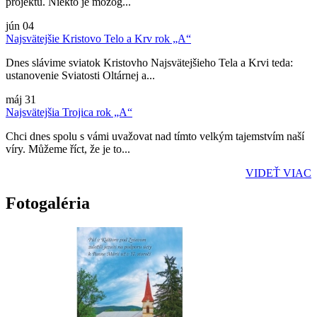
projektu. Niekto je mozog...
jún
04
Najsvätejšie Kristovo Telo a Krv rok „A“
Dnes slávime sviatok Kristovho Najsvätejšieho Tela a Krvi teda:
ustanovenie Sviatosti Oltárnej a...
máj
31
Najsvätejšia Trojica rok „A“
Chci dnes spolu s vámi uvažovat nad tímto velkým tajemstvím naší
víry. Můžeme říct, že je to...
VIDEŤ VIAC
Fotogaléria