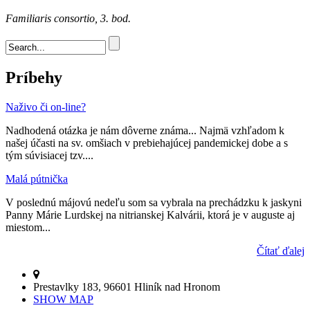
Familiaris consortio, 3. bod.
Vyhľadávanie
Príbehy
Naživo či on-line?
Nadhodená otázka je nám dôverne známa... Najmä vzhľadom k
našej účasti na sv. omšiach v prebiehajúcej pandemickej dobe a s
tým súvisiacej tzv....
Malá pútnička
V poslednú májovú nedeľu som sa vybrala na prechádzku k jaskyni
Panny Márie Lurdskej na nitrianskej Kalvárii, ktorá je v auguste aj
miestom...
Čítať ďalej
Prestavlky 183, 96601 Hliník nad Hronom
SHOW MAP