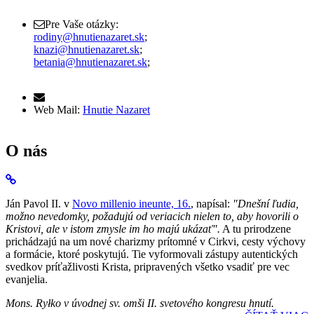
Pre Vaše otázky:
rodiny@hnutienazaret.sk
;
knazi@hnutienazaret.sk
;
betania@hnutienazaret.sk
;
Web Mail:
Hnutie Nazaret
O nás
Ján Pavol II. v
Novo millenio ineunte, 16.
, napísal:
"Dnešní ľudia,
možno nevedomky, požadujú od veriacich nielen to, aby hovorili o
Kristovi, ale v istom zmysle im ho majú ukázať".
A tu prirodzene
prichádzajú na um nové charizmy prítomné v Cirkvi, cesty výchovy
a formácie, ktoré poskytujú. Tie vyformovali zástupy autentických
svedkov príťažlivosti Krista, pripravených všetko vsadiť pre vec
evanjelia.
Mons. Ryłko v úvodnej sv. omši II. svetového kongresu hnutí.