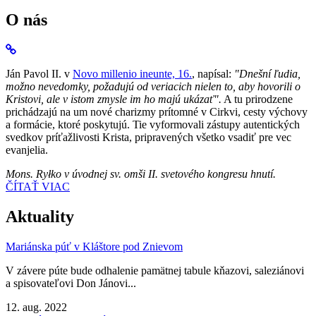
O nás
Ján Pavol II. v
Novo millenio ineunte, 16.
, napísal:
"Dnešní ľudia,
možno nevedomky, požadujú od veriacich nielen to, aby hovorili o
Kristovi, ale v istom zmysle im ho majú ukázať".
A tu prirodzene
prichádzajú na um nové charizmy prítomné v Cirkvi, cesty výchovy
a formácie, ktoré poskytujú. Tie vyformovali zástupy autentických
svedkov príťažlivosti Krista, pripravených všetko vsadiť pre vec
evanjelia.
Mons. Ryłko v úvodnej sv. omši II. svetového kongresu hnutí.
ČÍTAŤ VIAC
Aktuality
Mariánska púť v Kláštore pod Znievom
V závere púte bude odhalenie pamätnej tabule kňazovi, saleziánovi
a spisovateľovi Don Jánovi...
12. aug. 2022