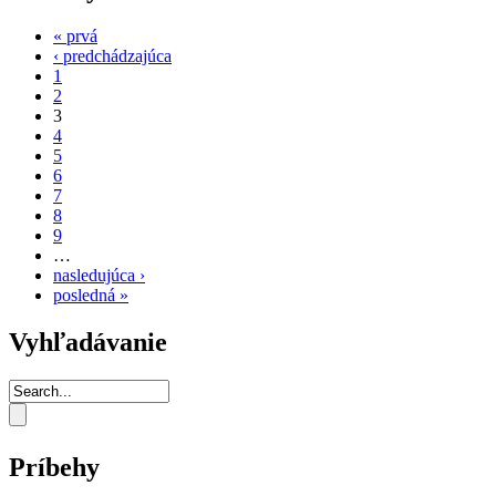
« prvá
‹ predchádzajúca
1
2
3
4
5
6
7
8
9
…
nasledujúca ›
posledná »
Vyhľadávanie
Príbehy