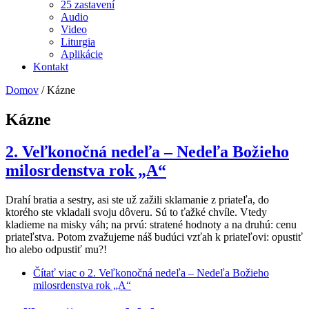
25 zastavení
Audio
Video
Liturgia
Aplikácie
Kontakt
Domov
/
Kázne
Kázne
2. Veľkonočná nedeľa – Nedeľa Božieho
milosrdenstva rok „A“
Drahí bratia a sestry, asi ste už zažili sklamanie z priateľa, do
ktorého ste vkladali svoju dôveru. Sú to ťažké chvíle. Vtedy
kladieme na misky váh; na prvú: stratené hodnoty a na druhú: cenu
priateľstva. Potom zvažujeme náš budúci vzťah k priateľovi: opustiť
ho alebo odpustiť mu?!
Čítať viac
o 2. Veľkonočná nedeľa – Nedeľa Božieho
milosrdenstva rok „A“