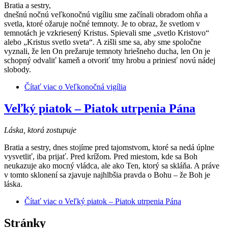
Bratia a sestry,
dnešnú nočnú veľkonočnú vigíliu sme začínali obradom ohňa a
svetla, ktoré ožaruje nočné temnoty. Je to obraz, že svetlom v
temnotách je vzkriesený Kristus. Spievali sme „svetlo Kristovo“
alebo „Kristus svetlo sveta“. A zišli sme sa, aby sme spoločne
vyznali, že len On prežaruje temnoty hriešneho ducha, len On je
schopný odvaliť kameň a otvoriť tmy hrobu a priniesť novú nádej
slobody.
Čítať viac
o Veľkonočná vigília
Veľký piatok – Piatok utrpenia Pána
Láska, ktorá zostupuje
Bratia a sestry, dnes stojíme pred tajomstvom, ktoré sa nedá úplne
vysvetliť, iba prijať. Pred krížom. Pred miestom, kde sa Boh
neukazuje ako mocný vládca, ale ako Ten, ktorý sa skláňa. A práve
v tomto sklonení sa zjavuje najhlbšia pravda o Bohu – že Boh je
láska.
Čítať viac
o Veľký piatok – Piatok utrpenia Pána
Stránky