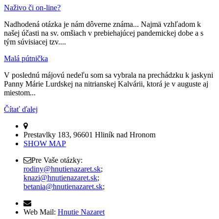
Naživo či on-line?
Nadhodená otázka je nám dôverne známa... Najmä vzhľadom k
našej účasti na sv. omšiach v prebiehajúcej pandemickej dobe a s
tým súvisiacej tzv....
Malá pútnička
V poslednú májovú nedeľu som sa vybrala na prechádzku k jaskyni
Panny Márie Lurdskej na nitrianskej Kalvárii, ktorá je v auguste aj
miestom...
Čítať ďalej
Prestavlky 183, 96601 Hliník nad Hronom
SHOW MAP
Pre Vaše otázky:
rodiny@hnutienazaret.sk
;
knazi@hnutienazaret.sk
;
betania@hnutienazaret.sk
;
Web Mail:
Hnutie Nazaret