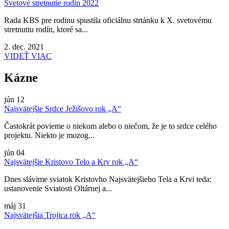
Svetové stretnutie rodín 2022
Rada KBS pre rodinu spustila oficiálnu strtánku k X. svetovému
stretnutiu rodín, ktoré sa...
2. dec. 2021
VIDEŤ VIAC
Kázne
jún
12
Najsvätejšie Srdce Ježišovo rok „A“
Častokrát povieme o niekom alebo o niečom, že je to srdce celého
projektu. Niekto je mozog...
jún
04
Najsvätejšie Kristovo Telo a Krv rok „A“
Dnes slávime sviatok Kristovho Najsvätejšieho Tela a Krvi teda:
ustanovenie Sviatosti Oltárnej a...
máj
31
Najsvätejšia Trojica rok „A“