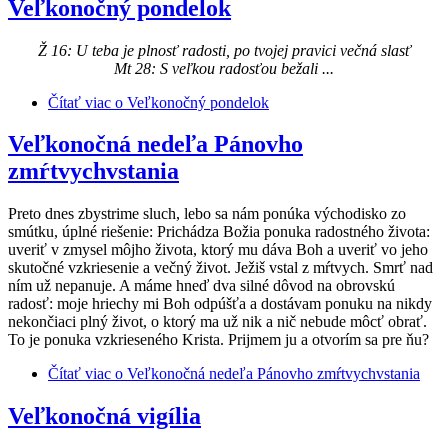
Veľkonočný pondelok
Ž 16: U teba je plnosť radosti, po tvojej pravici večná slasť
Mt 28: S veľkou radosťou bežali ...
Čítať viac
o Veľkonočný pondelok
Veľkonočná nedeľa Pánovho
zmŕtvychvstania
Preto dnes zbystrime sluch, lebo sa nám ponúka východisko zo
smútku, úplné riešenie: Prichádza Božia ponuka radostného života:
uveriť v zmysel môjho života, ktorý mu dáva Boh a uveriť vo jeho
skutočné vzkriesenie a večný život. Ježiš vstal z mŕtvych. Smrť nad
ním už nepanuje. A máme hneď dva silné dôvod na obrovskú
radosť: moje hriechy mi Boh odpúšťa a dostávam ponuku na nikdy
nekončiaci plný život, o ktorý ma už nik a nič nebude môcť obrať.
To je ponuka vzkrieseného Krista. Prijmem ju a otvorím sa pre ňu?
Čítať viac
o Veľkonočná nedeľa Pánovho zmŕtvychvstania
Veľkonočná vigília