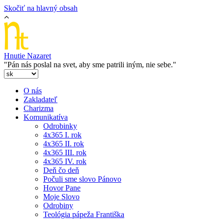
Skočiť na hlavný obsah
Hnutie Nazaret
"Pán nás poslal na svet, aby sme patrili iným, nie sebe."
O nás
Zakladateľ
Charizma
Komunikatíva
Odrobinky
4x365 I. rok
4x365 II. rok
4x365 III. rok
4x365 IV. rok
Deň čo deň
Počuli sme slovo Pánovo
Hovor Pane
Moje Slovo
Odrobiny
Teológia pápeža Františka